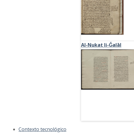
Al-Nukat li-Ǧalāl
Contexto tecnológico