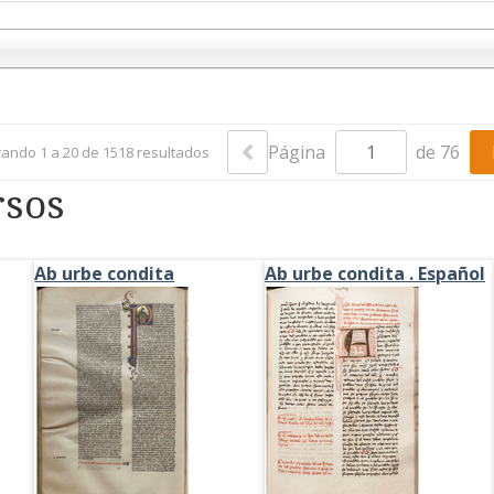
Página
de 76
ando 1 a 20 de 1518 resultados
rsos
Ab urbe condita
Ab urbe condita . Español