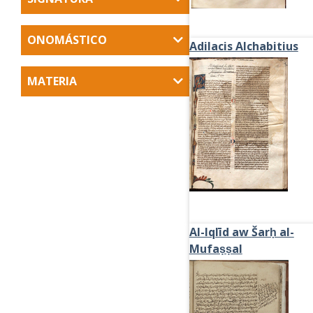
ONOMÁSTICO
Adilacis Alchabitius
MATERIA
Al-Iqlīd aw Šarḥ al-
Mufaṣṣal