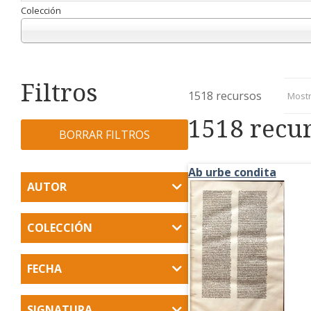
Colección
Filtros
1518 recursos
Mostr
1518 recu
BORRAR FILTROS
Ab urbe condita
AUTOR
COLECCIÓN
FECHA
SIGNATURA