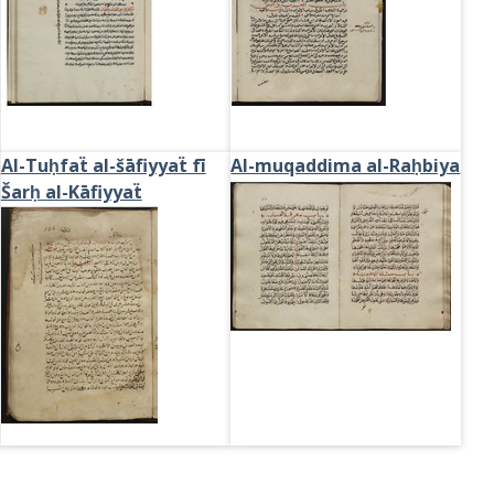
Al-Tuḥfaẗ al-šāfiyyaẗ fī
Al-muqaddima al-Raḥbiya
Šarḥ al-Kāfiyyaẗ