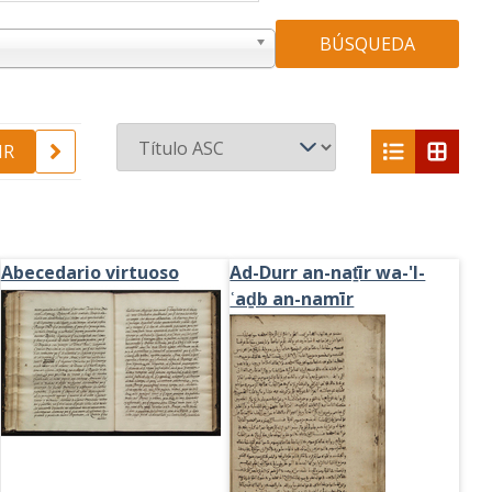
BÚSQUEDA
list
grid
Abecedario virtuoso
Ad-Durr an-naṯīr wa-'l-
ʿaḏb an-namīr