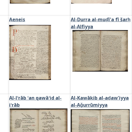
Aeneis
Al-Durra al-muḍī'a fī šarḥ
al-Alfiyya
Al-Iʻrāb ʻan qawāʻid al-
Al-Kawākib al-aḍaw'iyya
iʻrāb
al-Aǧurrūmiyya