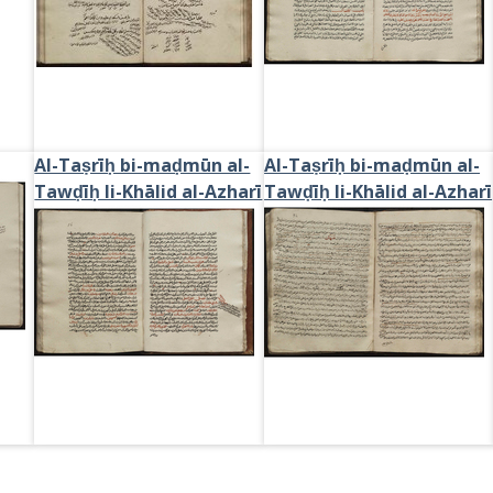
Al-Taṣrīḥ bi-maḍmūn al-
Al-Taṣrīḥ bi-maḍmūn al-
Tawḍīḥ li-Khālid al-Azharī
Tawḍīḥ li-Khālid al-Azharī