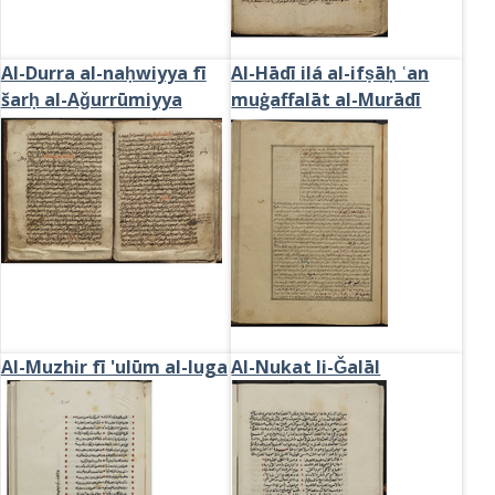
Al-Durra al-naḥwiyya fī
Al-Hādī ilá al-ifṣāḥ ʿan
šarḥ al-Aǧurrūmiyya
muġaffalāt al-Murādī
Al-Muzhir fī 'ulūm al-luga
Al-Nukat li-Ǧalāl