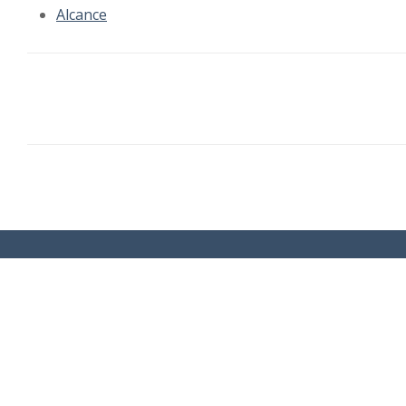
Alcance
So
Bi