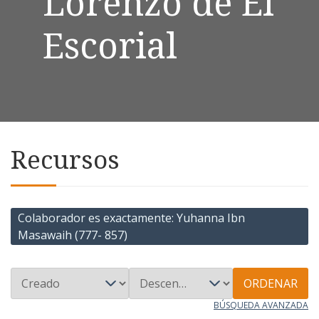
Lorenzo de El
Escorial
Recursos
Colaborador es exactamente
Yuhanna Ibn
Masawaih (777- 857)
ORDENAR
BÚSQUEDA AVANZADA