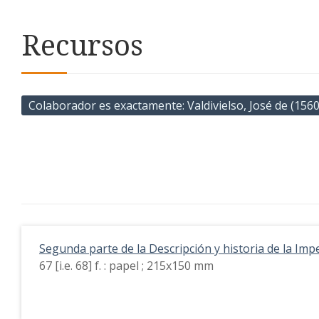
Recursos
Colaborador es exactamente
Valdivielso, José de (156
Segunda parte de la Descripción y historia de la Imp
67 [i.e. 68] f. : papel ; 215x150 mm