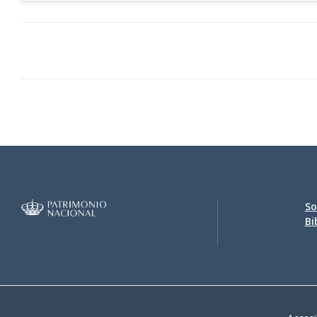
So
Bi