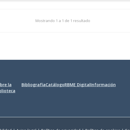
Mostrando 1 a 1 de 1 resultado
bre la
Bibliografía
Catálogo
RBME Digital
Información
blioteca