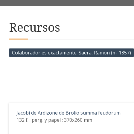
Recursos
Colaborador es exactamente
Saera, Ramon (m. 1357)
Jacobi de Ardizone de Brolio summa feudorum
132 f. : perg. y papel ; 370x260 mm