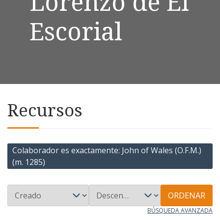
Lorenzo de El
Escorial
Recursos
Colaborador es exactamente
John of Wales (O.F.M.)
(m. 1285)
ORDENAR
BÚSQUEDA AVANZADA