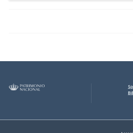
So
Bi