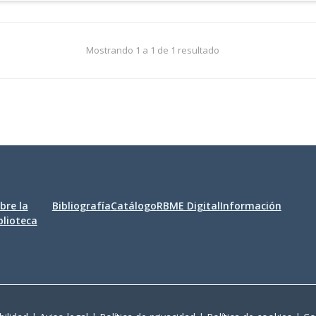
Mostrando 1 a 1 de 1 resultado
bre la
Bibliografía
Catálogo
RBME Digital
Información
blioteca