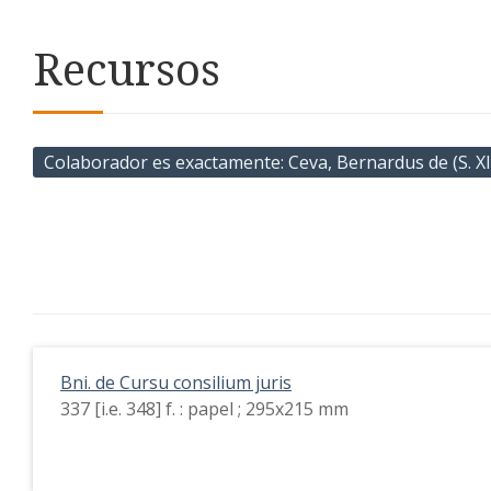
Recursos
Colaborador es exactamente
Ceva, Bernardus de (S. X
Bni. de Cursu consilium juris
337 [i.e. 348] f. : papel ; 295x215 mm