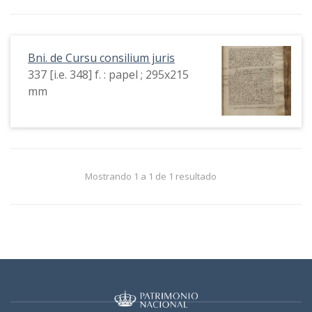
Bni. de Cursu consilium juris
337 [i.e. 348] f. : papel ; 295x215
mm
Mostrando 1 a 1 de 1 resultado