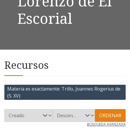
Lorenzo de El
Escorial
Recursos
Materia es exactamente
Trillo, Joannes Rogerius de
(S. XV)
ORDENAR
BÚSQUEDA AVANZADA