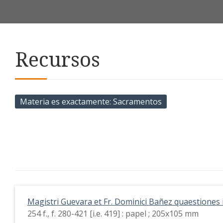
Recursos
Materia es exactamente
Sacramentos
Magistri Guevara et Fr. Dominici Bañez quaestiones 
254 f., f. 280-421 [i.e. 419] : papel ; 205x105 mm