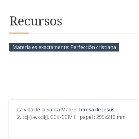
Recursos
Materia es exactamente
Perfección cristiana
La vida de la Santa Madre Teresa de Jesús
2, ccj [i.e. cciij], CCII-CCIV f. : papel ; 295x210 mm