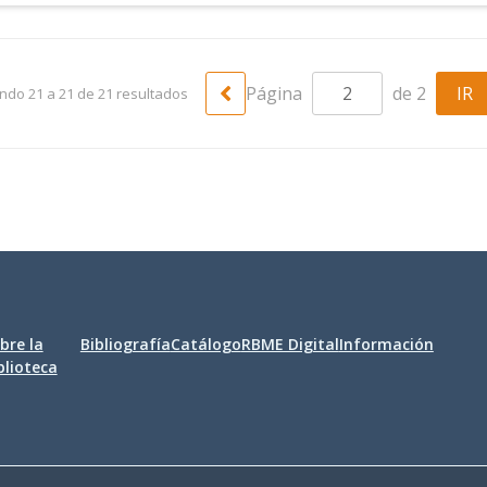
Página
de 2
ndo 21 a 21 de 21 resultados
bre la
Bibliografía
Catálogo
RBME Digital
Información
blioteca