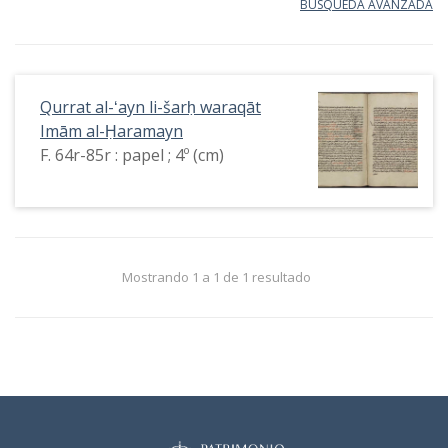
BÚSQUEDA AVANZADA
Qurrat al-ʻayn li-šarḥ waraqāt
Imām al-Ḥaramayn
F. 64r-85r : papel ; 4º (cm)
Mostrando 1 a 1 de 1 resultado