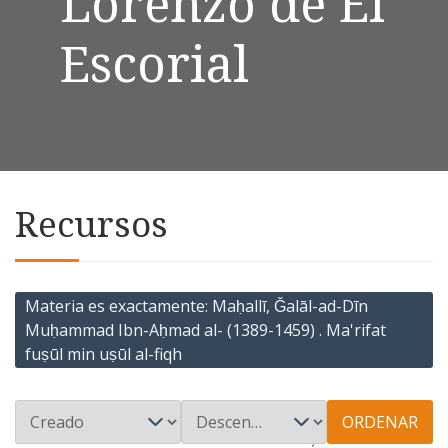
Lorenzo de El
Escorial
Recursos
Materia es exactamente
Maḥallī, Ǧalāl-ad-Dīn
Muḥammad Ibn-Aḥmad al- (1389-1459) . Ma'rifat
fuṣūl min uṣūl al-fiqh
ORDENAR