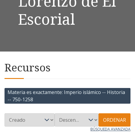
Lorenzo de El
Escorial
Recursos
Materia es exactamente
Imperio islámico -- Historia
-- 750-1258
ORDENAR
BÚSQUEDA AVANZADA