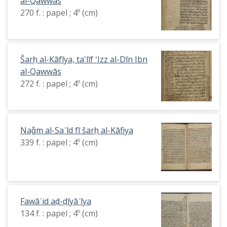
al-Qawwās
270 f. : papel ; 4º (cm)
Šarḥ al-Kāfīya, ta'līf ʻIzz al-Dīn Ibn
al-Qawwās
272 f. : papel ; 4º (cm)
Naǧm al-Saʿīd fī šarḥ al-Kāfiya
339 f. : papel ; 4º (cm)
Fawāʾid aḍ-ḍīyāʾīya
134 f. : papel ; 4º (cm)