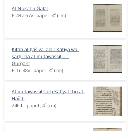
Al-Nukat li-Ǧalāl
F. 49v-67v : papel ; 4º (cm)
Kitāb al-ḥāšiya 'alà l-Kāfīya wa-
šarḥi-hā al-mutawassiṭ li-l-
Ǧurǧānī
F. 1r-48v : papel ; 4º (cm)
Al-mutawassiṭ šarḥ Kāfīyat Ibn al-
Ḥāǧib
246 f. : papel ; 4º (cm)