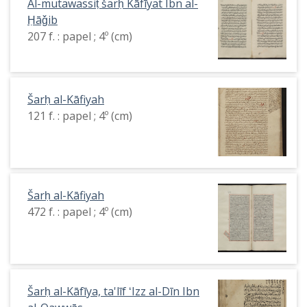
Al-mutawassiṭ šarḥ Kāfīyat Ibn al-
Ḥāǧib
207 f. : papel ; 4º (cm)
Šarḥ al-Kāfiyah
121 f. : papel ; 4º (cm)
Šarḥ al-Kāfiyah
472 f. : papel ; 4º (cm)
Šarḥ al-Kāfīya, ta'līf ʻIzz al-Dīn Ibn