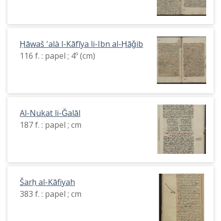
Ḥāwaš 'alà l-Kāfīya li-Ibn al-Ḥāǧib
116 f. : papel ; 4º (cm)
Al-Nukat li-Ǧalāl
187 f. : papel ; cm
Šarḥ al-Kāfiyah
383 f. : papel ; cm