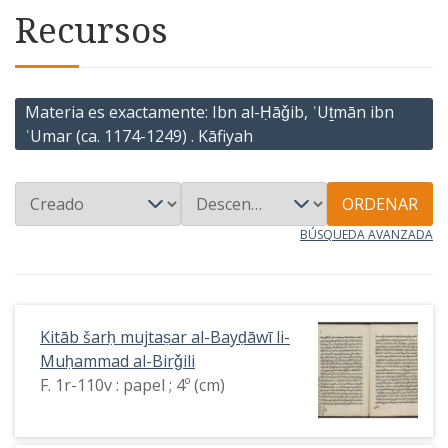
Recursos
Materia es exactamente
Ibn al-Ḥāǧib, ʿUṯmān ibn
ʿUmar (ca. 1174-1249) . Kāfiyah
ORDENAR
BÚSQUEDA AVANZADA
Kitāb šarḥ mujtaṣar al-Bayḍāwī li-
Muḥammad al-Birǧili
F. 1r-110v : papel ; 4º (cm)