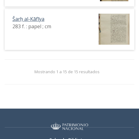
Šarḥ al-Kāfīya
283 f. : papel ; cm
Mostrando 1 a 15 de 15 resultados