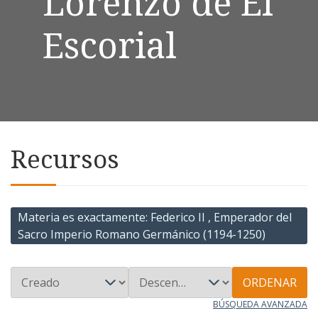
Lorenzo de El
Escorial
Recursos
Materia es exactamente
Federico II , Emperador del
Sacro Imperio Romano Germánico (1194-1250)
ORDENAR
BÚSQUEDA AVANZADA