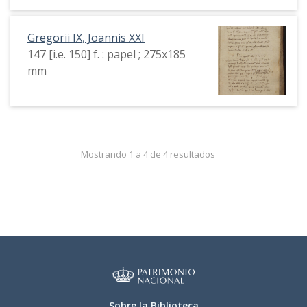
Gregorii IX, Joannis XXI
147 [i.e. 150] f. : papel ; 275x185
mm
Mostrando 1 a 4 de 4 resultados
Sobre la Biblioteca