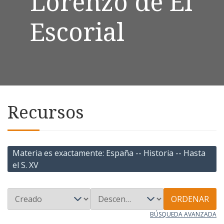
Lorenzo de El
Escorial
Recursos
Materia es exactamente
España -- Historia -- Hasta
el S. XV
ORDENAR
BÚSQUEDA AVANZADA