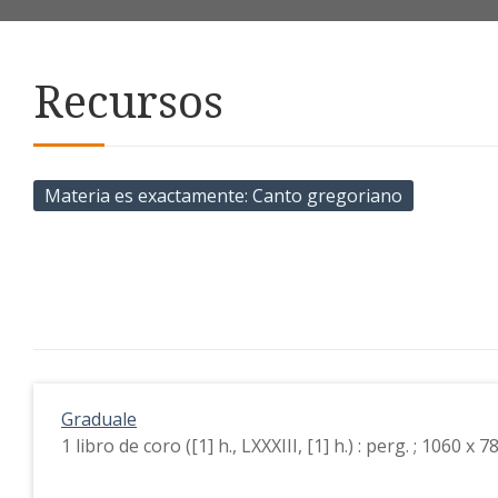
Recursos
Materia es exactamente
Canto gregoriano
Graduale
1 libro de coro ([1] h., LXXXIII, [1] h.) : perg. ; 1060 x