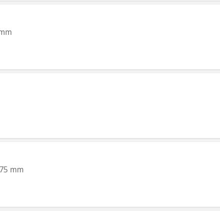
5 mm
x 775 mm