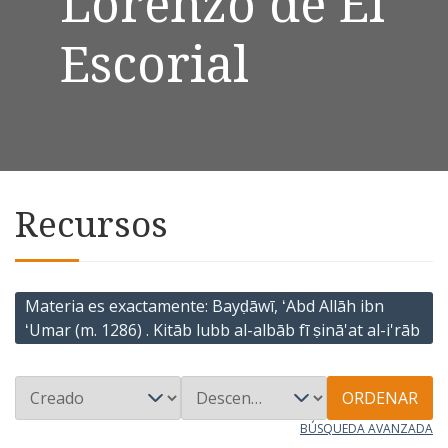
Lorenzo de El
Escorial
Recursos
Materia es exactamente
Bayḍāwī, ʻAbd Allāh ibn
ʻUmar (m. 1286) . Kitāb lubb al-albāb fī ṣinā'at al-i'rāb
ORDENAR
BÚSQUEDA AVANZADA