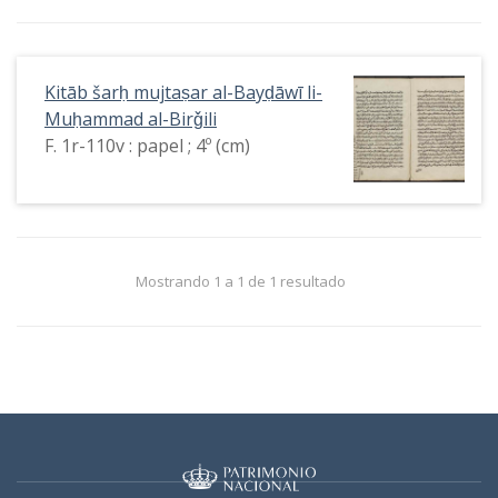
Kitāb šarḥ mujtaṣar al-Bayḍāwī li-
Muḥammad al-Birǧili
F. 1r-110v : papel ; 4º (cm)
Mostrando 1 a 1 de 1 resultado