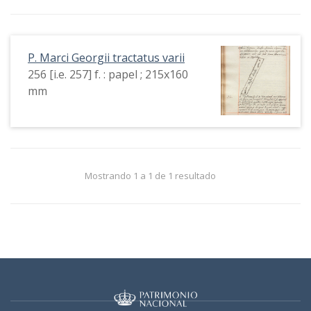
P. Marci Georgii tractatus varii
256 [i.e. 257] f. : papel ; 215x160
mm
Mostrando 1 a 1 de 1 resultado