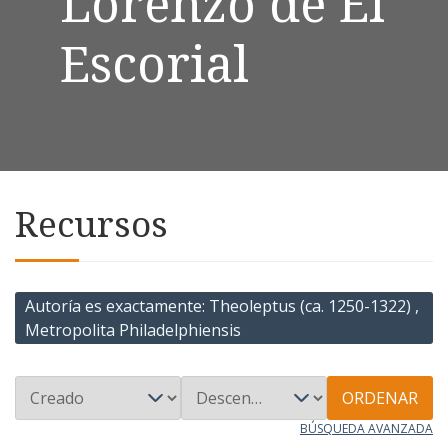
Lorenzo de El
Escorial
Recursos
Autoría es exactamente
Theoleptus (ca. 1250-1322) ,
Metropolita Philadelphiensis
ORDENAR
BÚSQUEDA AVANZADA