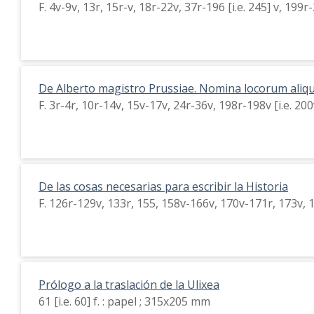
F. 4v-9v, 13r, 15r-v, 18r-22v, 37r-196 [i.e. 245] v, 19
De Alberto magistro Prussiae. Nomina locorum aliq
F. 3r-4r, 10r-14v, 15v-17v, 24r-36v, 198r-198v [i.e. 20
De las cosas necesarias para escribir la Historia
F. 126r-129v, 133r, 155, 158v-166v, 170v-171r, 173v,
Prólogo a la traslación de la Ulixea
61 [i.e. 60] f. : papel ; 315x205 mm