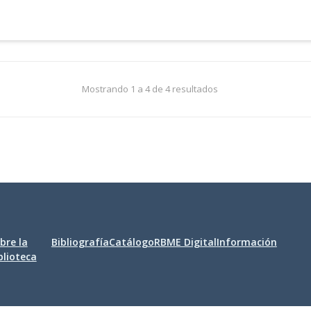
Mostrando 1 a 4 de 4 resultados
bre la
Bibliografía
Catálogo
RBME Digital
Información
blioteca