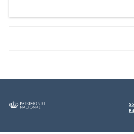
So
Bi