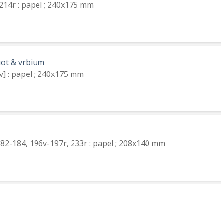
9r-214r : papel ; 240x175 mm
uot & vrbium
0v] : papel ; 240x175 mm
 182-184, 196v-197r, 233r : papel ; 208x140 mm