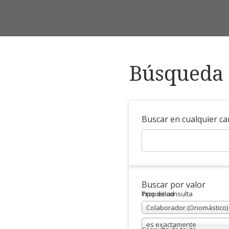
Búsqueda 
Buscar en cualquier c
Buscar por valor
Propiedad
Tipo de consulta
Colaborador (Onomástico)
es exactamente