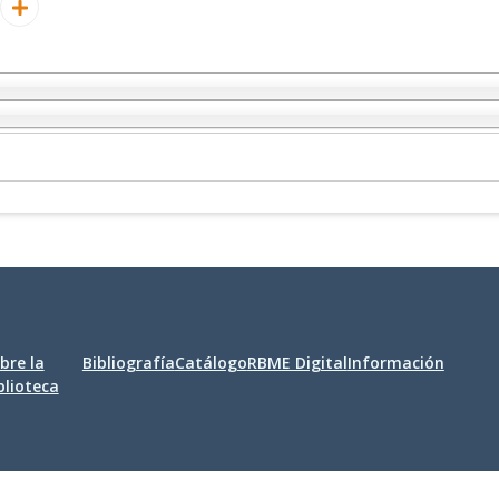
bre la
Bibliografía
Catálogo
RBME Digital
Información
blioteca