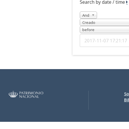
Search by date / time
And
Creado
before
So
Bi