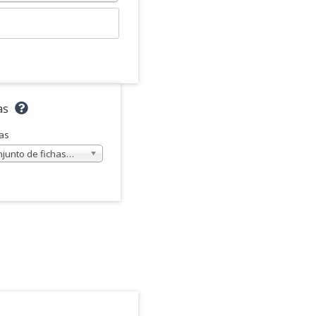
as
as
njunto de fichas…