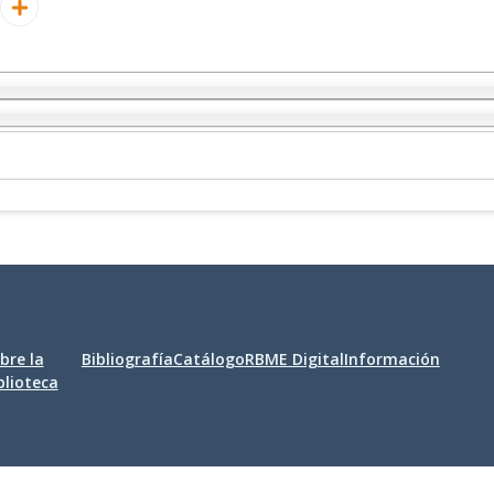
bre la
Bibliografía
Catálogo
RBME Digital
Información
blioteca