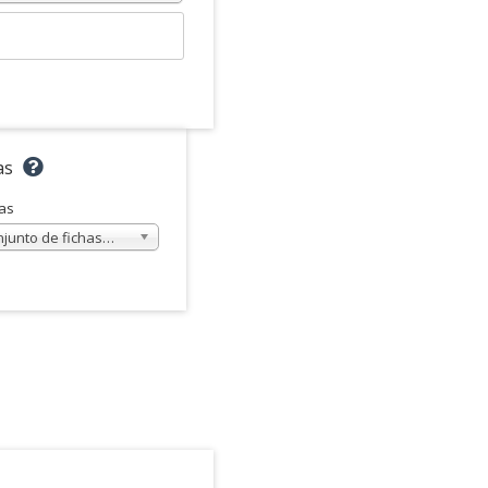
as
as
njunto de fichas…