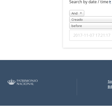
Search by date / time
And
Creado
before
So
Bi