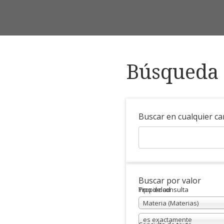
Búsqueda 
Buscar en cualquier c
Buscar por valor
Propiedad
Tipo de consulta
Materia (Materias)
es exactamente