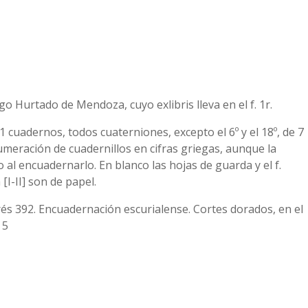
go Hurtado de Mendoza, cuyo exlibris lleva en el f. 1r.
1 cuadernos, todos cuaterniones, excepto el 6º y el 18º, de 7
 Numeración de cuadernillos en cifras griegas, aunque la
al encuadernarlo. En blanco las hojas de guarda y el f.
[I-II] son de papel.
Andrés 392. Encuadernación escurialense. Cortes dorados, en el
 5