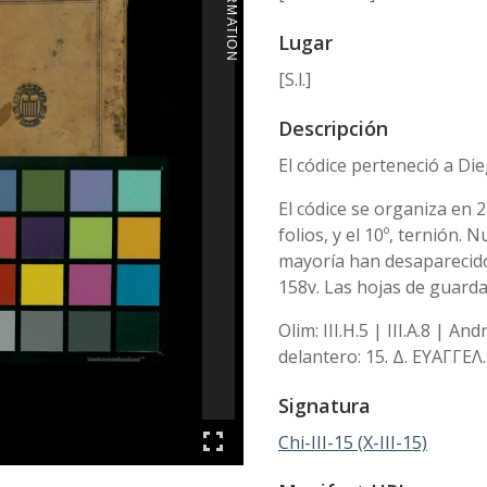
Lugar
[S.l.]
Descripción
El códice perteneció a Die
El códice se organiza en 2
folios, y el 10º, ternión.
mayoría han desaparecido 
158v. Las hojas de guarda 
Olim: III.H.5 | III.A.8 | 
delantero: 15. Δ. ΕΥΑΓΓΕΛ.
Signatura
Chi-III-15 (X-III-15)