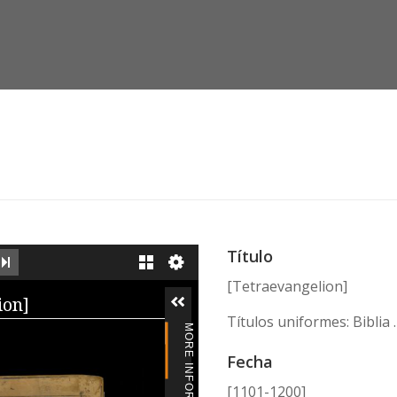
]
Título
EXT IMAGE
LAST IMAGE
GALLERY
[Tetraevangelion]
iewer
ion]
Títulos uniformes: Biblia .
MORE INFORMATION
Fecha
[1101-1200]