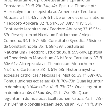
prophetarum et X prophetissarum / Epifanio de
Constancia; 30. ff. 29r-34v, 42r. Epistula Thomae ptr.
Hierosolymitani (= epistola ad Armenios) / Teodoro
Abucara; 31. ff. 42rv, 50r-51r. De unione et encarnatione
/ Teodoro Abucara; 32. ff. 51r-55v, 38rv, 41rv, 56r.
Confutatio Iacobitarum / Teodoro Abucara; 33. ff. 56r-
57r. Rescriptum ad Nicolaum Patriarcham / Alejo I
Comneno; 34. ff. 57r-58r. Constitutio Synodica / Sisinio
de Constantinopla; 35. ff. 58r-59v. Epistula ad
Naucratium / Teodoro Estudita; 36. ff. 59v-60v. Epistula
ad Theodosium Monachum / Nicéforo Cartulario; 37. ff.
60v-61v. Alia epistula ad Theodosium Monachum /
Nicéforo Cartulario; 38. ff. 61v-68r. Historia mystica
ecclesiae catholicae / Nicolás I el Místico; 39. ff. 68r-70v.
Tomus uniones ecclesiae; 40. ff. 70v-73r. Quae leguntur
in domica πρὸ ἀλλακτῶν; 41. ff. 73r-75r. Quae leguntur
in dominica τῶν ἀλλακτῶν; 42. ff. 75r-78r. Quae
leguntur in domica post Exaltationem Crucis; 43. ff. 78r-
81r. Definitio concilii Nicaeni secundi an. 787; 44. ff. 81r-