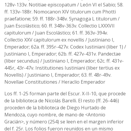
128v-133v. Notitiae episcopatum / León VI el Sabio; 58.
ff. 133v-188r. Nomocanon XIV titulorum cum Photti
praefatione; 59. ff. 188r-348v. Synagoga L titulorum /
Juan Escolástico; 60. ff. 348v-363v. Collectio LXXXVII
capitulorum / Juan Escolástico; 61. ff. 363v-394v.
Collectio XXV capitulorum ex novellis / Justiniano I,
Emperador; 62a. ff. 395r-427v. Codex Iustiniani (liber 1) /
Justiniano I, Emperador; 62b. ff. 427v-431v. Pandectae
(liber secundus) / Justiniano I, Emperador; 62c. ff. 431v-
445r, 43r-47v. Institutiones Iustiniani (liber tertius ex
Novellis) / Justiniano I, Emperador; 63. ff. 48r-49v.
Novellae Constitutiones / Heraclio Emperador
Los ff. 1-25 forman parte del Escur. X-II-10, que procede
de la biblioteca de Nicolás Barelli. El resto (ff. 26-446)
proceden de la biblioteca de Diego Hurtado de
Mendoza, cuyo nombre, de mano de <Antonio
Gracián>, y número (254) se leen en el margen inferior
del f. 25r. Los folios fueron reunidos en un mismo