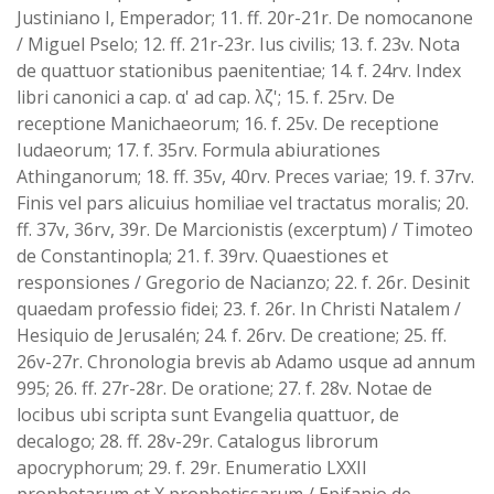
Justiniano I, Emperador; 11. ff. 20r-21r. De nomocanone
/ Miguel Pselo; 12. ff. 21r-23r. Ius civilis; 13. f. 23v. Nota
de quattuor stationibus paenitentiae; 14. f. 24rv. Index
libri canonici a cap. α' ad cap. λζ'; 15. f. 25rv. De
receptione Manichaeorum; 16. f. 25v. De receptione
Iudaeorum; 17. f. 35rv. Formula abiurationes
Athinganorum; 18. ff. 35v, 40rv. Preces variae; 19. f. 37rv.
Finis vel pars alicuius homiliae vel tractatus moralis; 20.
ff. 37v, 36rv, 39r. De Marcionistis (excerptum) / Timoteo
de Constantinopla; 21. f. 39rv. Quaestiones et
responsiones / Gregorio de Nacianzo; 22. f. 26r. Desinit
quaedam professio fidei; 23. f. 26r. In Christi Natalem /
Hesiquio de Jerusalén; 24. f. 26rv. De creatione; 25. ff.
26v-27r. Chronologia brevis ab Adamo usque ad annum
995; 26. ff. 27r-28r. De oratione; 27. f. 28v. Notae de
locibus ubi scripta sunt Evangelia quattuor, de
decalogo; 28. ff. 28v-29r. Catalogus librorum
apocryphorum; 29. f. 29r. Enumeratio LXXII