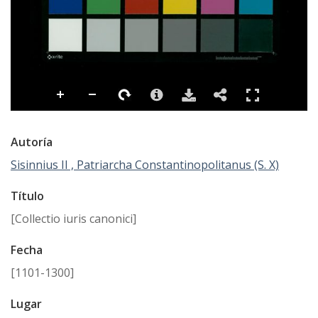
Autoría
Sisinnius II , Patriarcha Constantinopolitanus (S. X)
Título
[Collectio iuris canonici]
Fecha
[1101-1300]
Lugar