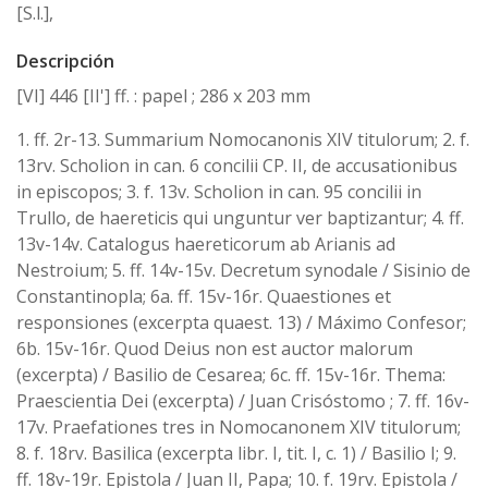
[S.l.],
Descripción
[VI] 446 [II'] ff. : papel ; 286 x 203 mm
1. ff. 2r-13. Summarium Nomocanonis XIV titulorum; 2. f.
13rv. Scholion in can. 6 concilii CP. II, de accusationibus
in episcopos; 3. f. 13v. Scholion in can. 95 concilii in
Trullo, de haereticis qui unguntur ver baptizantur; 4. ff.
13v-14v. Catalogus haereticorum ab Arianis ad
Nestroium; 5. ff. 14v-15v. Decretum synodale / Sisinio de
Constantinopla; 6a. ff. 15v-16r. Quaestiones et
responsiones (excerpta quaest. 13) / Máximo Confesor;
6b. 15v-16r. Quod Deius non est auctor malorum
(excerpta) / Basilio de Cesarea; 6c. ff. 15v-16r. Thema:
Praescientia Dei (excerpta) / Juan Crisóstomo ; 7. ff. 16v-
17v. Praefationes tres in Nomocanonem XIV titulorum;
8. f. 18rv. Basilica (excerpta libr. I, tit. I, c. 1) / Basilio I; 9.
ff. 18v-19r. Epistola / Juan II, Papa; 10. f. 19rv. Epistola /