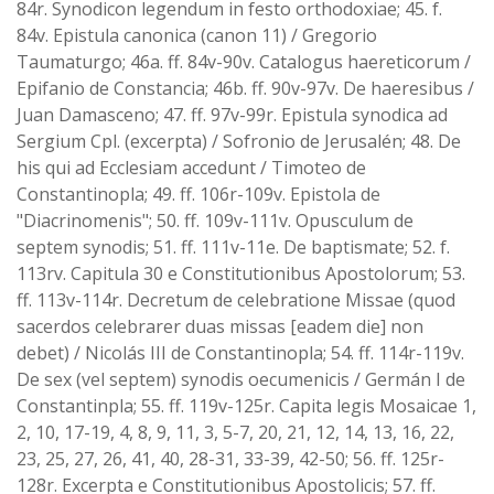
84r. Synodicon legendum in festo orthodoxiae; 45. f.
84v. Epistula canonica (canon 11) / Gregorio
Taumaturgo; 46a. ff. 84v-90v. Catalogus haereticorum /
Epifanio de Constancia; 46b. ff. 90v-97v. De haeresibus /
Juan Damasceno; 47. ff. 97v-99r. Epistula synodica ad
Sergium Cpl. (excerpta) / Sofronio de Jerusalén; 48. De
his qui ad Ecclesiam accedunt / Timoteo de
Constantinopla; 49. ff. 106r-109v. Epistola de
"Diacrinomenis"; 50. ff. 109v-111v. Opusculum de
septem synodis; 51. ff. 111v-11e. De baptismate; 52. f.
113rv. Capitula 30 e Constitutionibus Apostolorum; 53.
ff. 113v-114r. Decretum de celebratione Missae (quod
sacerdos celebrarer duas missas [eadem die] non
debet) / Nicolás III de Constantinopla; 54. ff. 114r-119v.
De sex (vel septem) synodis oecumenicis / Germán I de
Constantinpla; 55. ff. 119v-125r. Capita legis Mosaicae 1,
2, 10, 17-19, 4, 8, 9, 11, 3, 5-7, 20, 21, 12, 14, 13, 16, 22,
23, 25, 27, 26, 41, 40, 28-31, 33-39, 42-50; 56. ff. 125r-
128r. Excerpta e Constitutionibus Apostolicis; 57. ff.