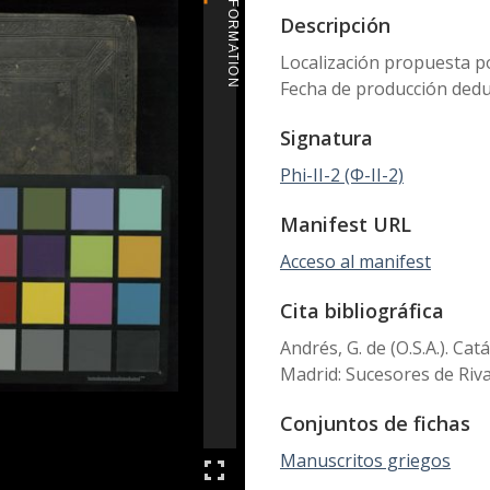
MORE INFORMATION
Descripción
Localización propuesta por
Fecha de producción deduci
Signatura
Phi-II-2 (Φ-II-2)
Manifest URL
Acceso al manifest
Cita bibliográfica
Andrés, G. de (O.S.A.). Ca
Madrid: Sucesores de Riv
Conjuntos de fichas
Manuscritos griegos