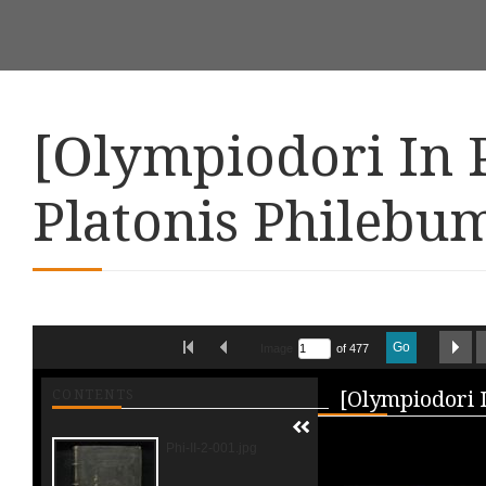
[Olympiodori In 
Platonis Philebu
Skip to downloads and alternative formats
FIRST IMAGE
PREVIOUS IMAGE
N
Go
Image
of 477
Media V
CONTENTS
Phi-II-2-001.jpg