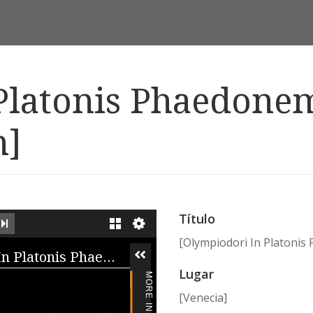
Platonis Phaedonem
m]
Título
EXT IMAGE
LAST IMAGE
GALLERY
[Olympiodori In Platonis
iewer
[Olympiodori In Platonis Phaedonem. Damascii In Platonis Philebum]
Lugar
[Venecia]