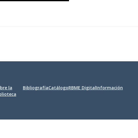
bre la
Bibliografía
Catálogo
RBME Digital
Información
blioteca
bilidad
|
Aviso legal
|
Política de privacidad
|
Política de cookies
|
Co