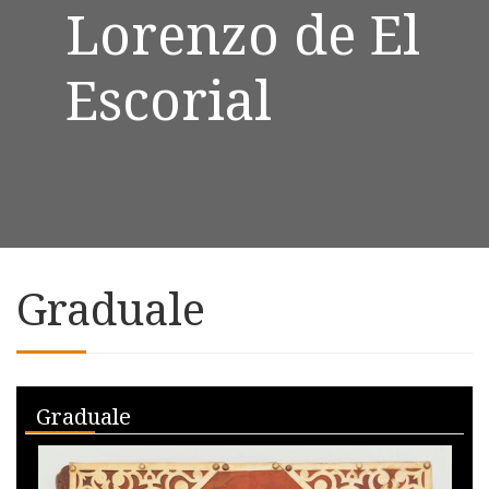
Lorenzo de El
Escorial
Graduale
Skip to downloads and alternative formats
Media Viewer
Graduale