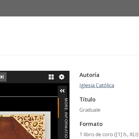
Autoría
EXT IMAGE
LAST IMAGE
GALLERY
Iglesia Católica
iewer
Título
MORE INFORMATION
Graduale
Formato
1 libro de coro ([1] h., XLI