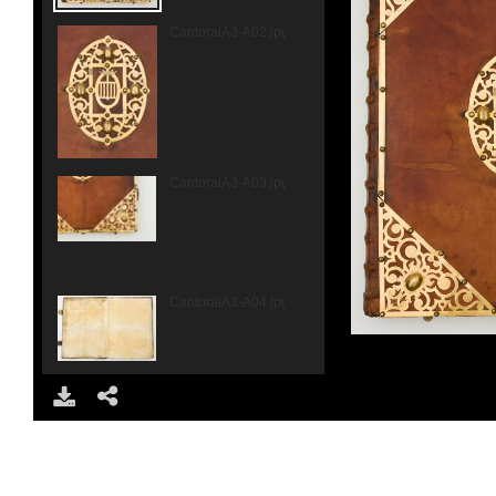
CantoralA3-A02.jpg
CantoralA3-A03.jpg
CantoralA3-A04.jpg
CantoralA3-F01r.jpg