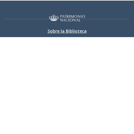
Sobre la Biblioteca
Bibliografía
Catálogo
RBME Digital
Información
Accesibilidad
|
Aviso legal
|
Política de privacidad
|
Política de
cookies
|
Contacto