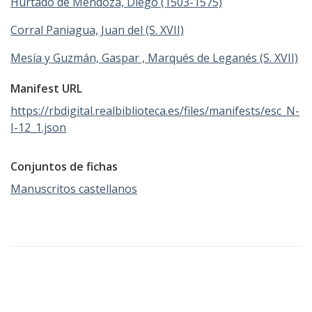
Hurtado de Mendoza, Diego (1503-1575)
Corral Paniagua, Juan del (S. XVII)
Mesía y Guzmán, Gaspar , Marqués de Leganés (S. XVII)
Manifest URL
https://rbdigital.realbiblioteca.es/files/manifests/esc_N-
I-12_1.json
Conjuntos de fichas
Manuscritos castellanos