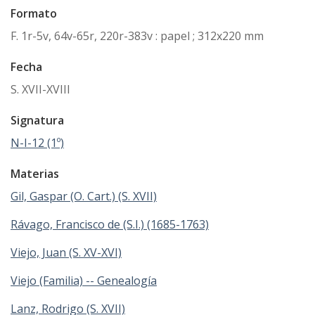
Formato
F. 1r-5v, 64v-65r, 220r-383v : papel ; 312x220 mm
Fecha
S. XVII-XVIII
Signatura
N-I-12 (1º)
Materias
Gil, Gaspar (O. Cart.) (S. XVII)
Rávago, Francisco de (S.I.) (1685-1763)
Viejo, Juan (S. XV-XVI)
Viejo (Familia) -- Genealogía
Lanz, Rodrigo (S. XVII)