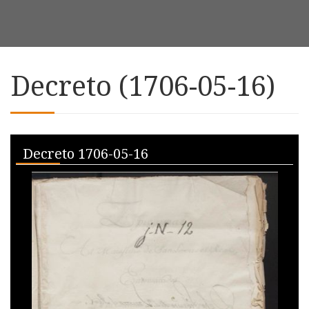
Decreto (1706-05-16)
Skip to downloads and alternative formats
Media Viewer
Decreto 1706-05-16