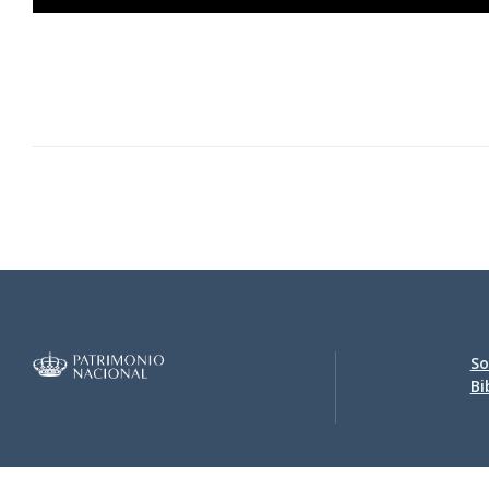
0005.jpg
0006.jpg
So
Bi
0007.jpg