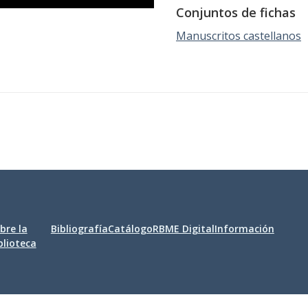
Conjuntos de fichas
Manuscritos castellanos
bre la
Bibliografía
Catálogo
RBME Digital
Información
blioteca