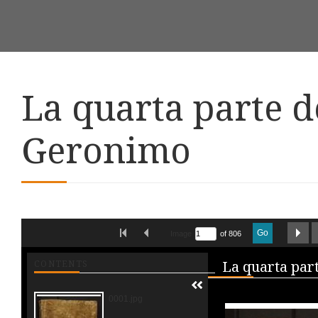
La quarta parte de
Geronimo
Skip to downloads and alternative formats
FIRST IMAGE
PREVIOUS IMAGE
N
Go
Image
of 806
Media V
CONTENTS
0001.jpg