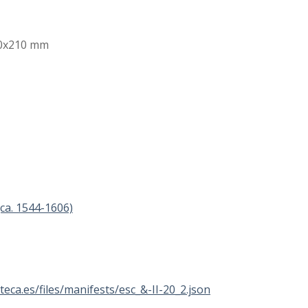
 310x210 mm
(ca. 1544-1606)
ioteca.es/files/manifests/esc_&-II-20_2.json