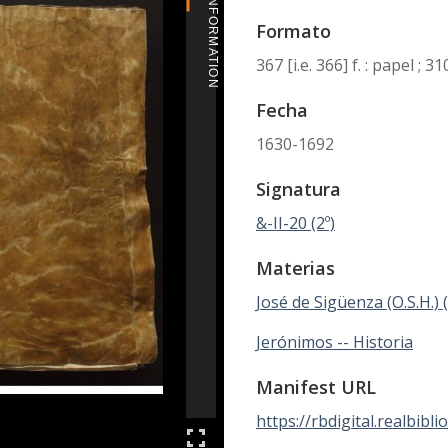
MORE INFORMATION
Formato
367 [i.e. 366] f. : papel ;
Fecha
1630-1692
Signatura
&-II-20 (2º)
Materias
José de Sigüenza (O.S.H.) 
Jerónimos -- Historia
Manifest URL
https://rbdigital.realbibl