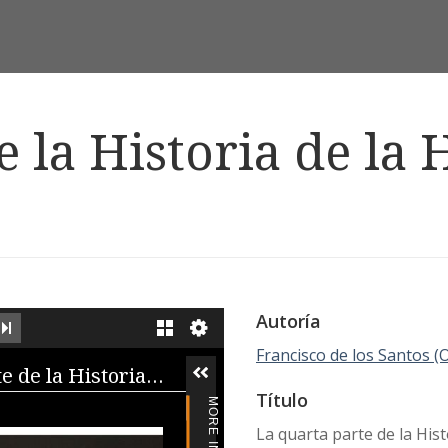
 la Historia de la 
Autoría
EXT IMAGE
LAST IMAGE
GALLERY
Francisco de los Santos (O
iewer
La quarta parte de la Historia de la Horden de N.P.S. Geronimo
Título
La quarta parte de la His