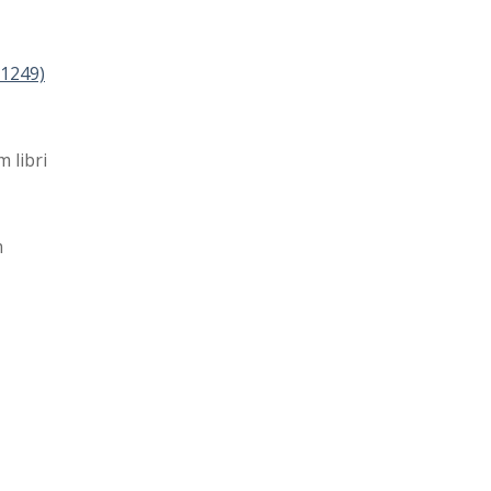
-1249)
m libri
m