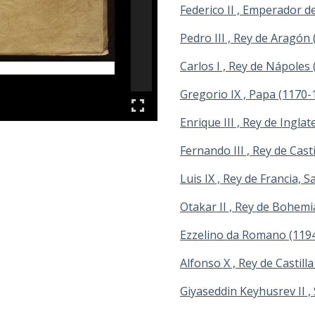
Federico II , Emperador 
Pedro III , Rey de Aragón
Carlos I , Rey de Nápoles
Gregorio IX , Papa (1170-
Enrique III , Rey de Ingla
Fernando III , Rey de Casti
Luis IX , Rey de Francia, 
Otakar II , Rey de Bohemi
Ezzelino da Romano (119
Alfonso X , Rey de Castill
Giyaseddin Keyhusrev II , 