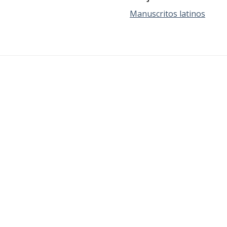
Manuscritos latinos
bre la
Bibliografía
Catálogo
RBME Digital
Información
blioteca