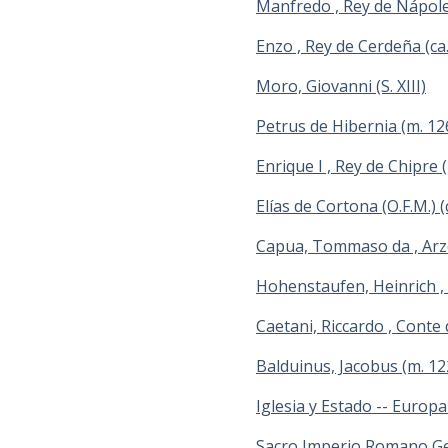
Manfredo , Rey de Nápoles 
Enzo , Rey de Cerdeña (ca
Moro, Giovanni (S. XIII)
Petrus de Hibernia (m. 12
Enrique I , Rey de Chipre
Elías de Cortona (O.F.M.) 
Capua, Tommaso da , Arz
Hohenstaufen, Heinrich ,
Caetani, Riccardo , Conte 
Balduinus, Jacobus (m. 12
Iglesia y Estado -- Europa -
Sacro Imperio Romano Germ