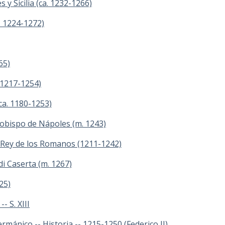
y Sicilia (ca. 1232-1266)
. 1224-1272)
65)
 (1217-1254)
(ca. 1180-1253)
obispo de Nápoles (m. 1243)
 Rey de los Romanos (1211-1242)
di Caserta (m. 1267)
25)
- S. XIII
ánico -- Historia -- 1215-1250 (Federico II)