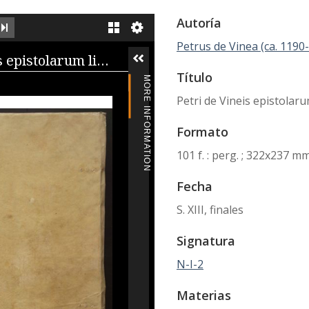
Autoría
EXT IMAGE
LAST IMAGE
GALLERY
Petrus de Vinea (ca. 1190
iewer
Petri de Vineis epistolarum libri
Título
MORE INFORMATION
Petri de Vineis epistolaru
Formato
101 f. : perg. ; 322x237 m
Fecha
S. XIII, finales
Signatura
N-I-2
Materias