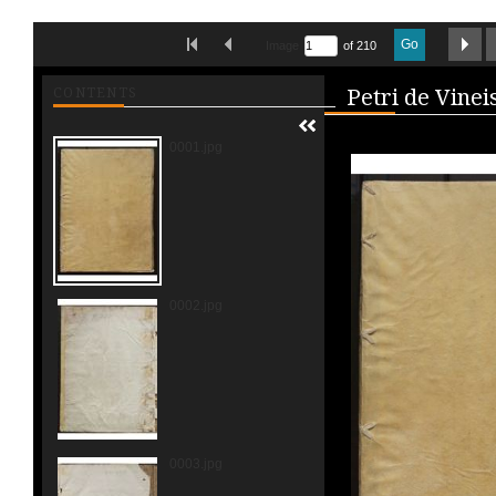
Skip to downloads and alternative formats
FIRST IMAGE
PREVIOUS IMAGE
N
Go
Image
of 210
Media V
CONTENTS
0001.jpg
0002.jpg
0003.jpg