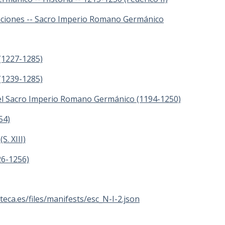
elaciones -- Sacro Imperio Romano Germánico
 (1227-1285)
 (1239-1285)
del Sacro Imperio Romano Germánico (1194-1250)
54)
S. XIII)
26-1256)
ioteca.es/files/manifests/esc_N-I-2.json