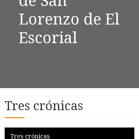
Lorenzo de El
Escorial
Tres crónicas
Skip to downloads and alternative formats
Media Viewer
Tres crónicas