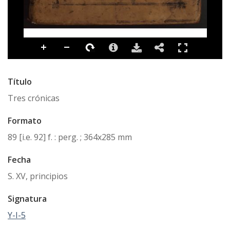
Título
Tres crónicas
Formato
89 [i.e. 92] f. : perg. ; 364x285 mm
Fecha
S. XV, principios
Signatura
Y-I-5