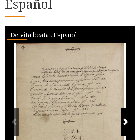
Español
Skip to downloads and alternative formats
Media Viewer
De vita beata . Español