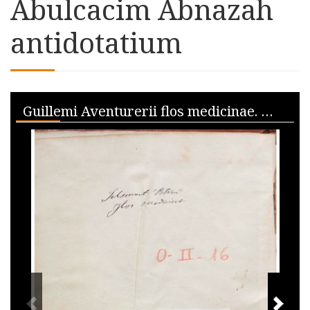
Abulcacim Abnazah
antidotatium
Skip to downloads and alternative formats
Media Viewer
Guillemi Aventurerii flos medicinae. Abulcacim Abnazah antidotatium