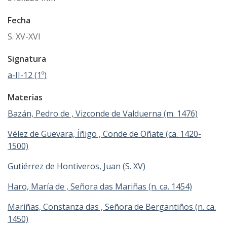
Fecha
S. XV-XVI
Signatura
a-II-12 (1º)
Materias
Bazán, Pedro de , Vizconde de Valduerna (m. 1476)
Vélez de Guevara, Íñigo , Conde de Oñate (ca. 1420-
1500)
Gutiérrez de Hontiveros, Juan (S. XV)
Haro, María de , Señora das Mariñas (n. ca. 1454)
Mariñas, Constanza das , Señora de Bergantiños (n. ca.
1450)