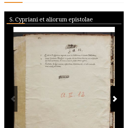
Skip to downloads and alternative formats
Media Viewer
S. Cypriani et aliorum epistolae