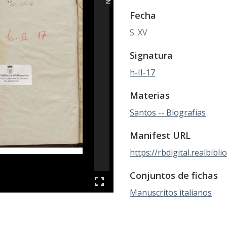
Fecha
S. XV
Signatura
h-II-17
Materias
Santos -- Biografías
Manifest URL
https://rbdigital.realbibli
Conjuntos de fichas
Manuscritos italianos