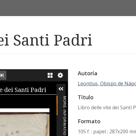
ei Santi Padri
Autoría
EXT IMAGE
LAST IMAGE
GALLERY
Leontius, Obispo de Nápol
iewer
e dei Santi Padri
Título
MORE INFORMATION
Libro delle vite dei Santi 
Formato
105 f. : papel ; 287x200 m