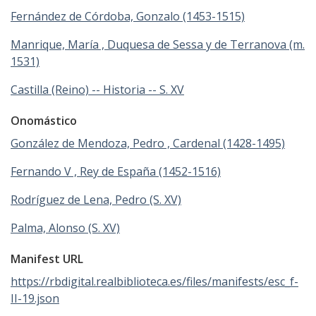
Fernández de Córdoba, Gonzalo (1453-1515)
Manrique, María , Duquesa de Sessa y de Terranova (m.
1531)
Castilla (Reino) -- Historia -- S. XV
Onomástico
González de Mendoza, Pedro , Cardenal (1428-1495)
Fernando V , Rey de España (1452-1516)
Rodríguez de Lena, Pedro (S. XV)
Palma, Alonso (S. XV)
Manifest URL
https://rbdigital.realbiblioteca.es/files/manifests/esc_f-
II-19.json