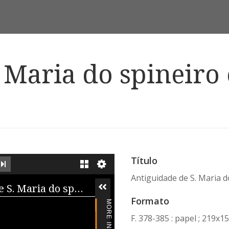
 Maria do spineiro
Título
EXT IMAGE
LAST IMAGE
GALLERY
Antiguidade de S. Maria d
iewer
Antiguidade de S. Maria do spineiro e breue sumario da casa
Formato
F. 378-385 : papel ; 219x