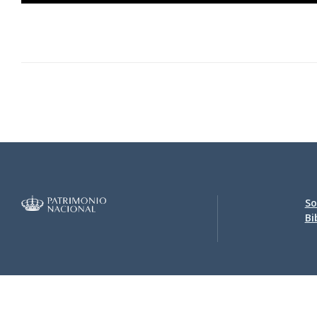
0379.jpg
0380.jpg
0381.jpg
So
Bi
0382.jpg
Accesi