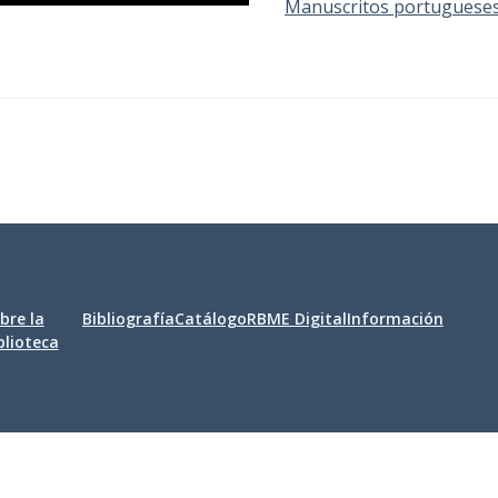
Manuscritos portuguese
bre la
Bibliografía
Catálogo
RBME Digital
Información
blioteca
bilidad
|
Aviso legal
|
Política de privacidad
|
Política de cookies
|
Co