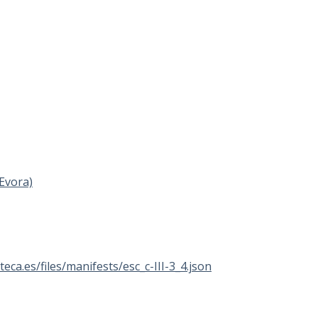
Evora)
oteca.es/files/manifests/esc_c-III-3_4.json