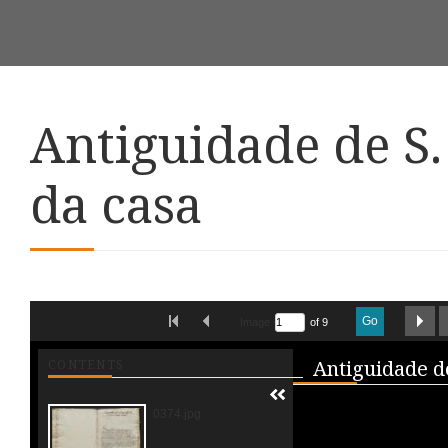
Antiguidade de S.
da casa
Skip to downloads and alternative formats
FIRST IMAGE
PREVIOUS IMAGE
N
Go
Image
of 9
Media V
CONTENTS
0374.jpg