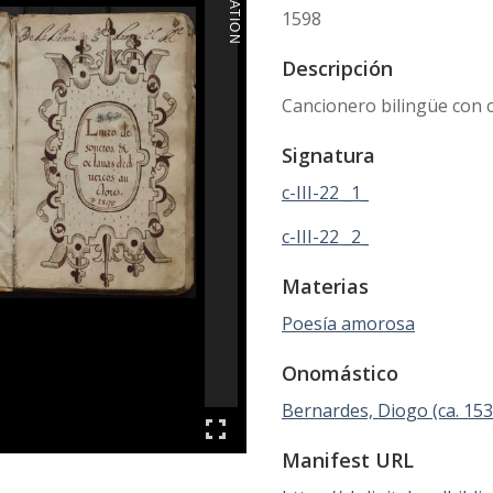
1598
Descripción
Cancionero bilingüe con 
Signatura
c-III-22 _1_
c-III-22 _2_
Materias
Poesía amorosa
Onomástico
Bernardes, Diogo (ca. 15
Manifest URL