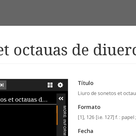
et octauas de diuer
Título
EXT IMAGE
LAST IMAGE
GALLERY
Liuro de sonetos et octau
iewer
Liuro de sonetos et octauas de diuercos
Formato
MORE INFORMATION
[1], 126 [i.e. 127] f. : pap
Fecha