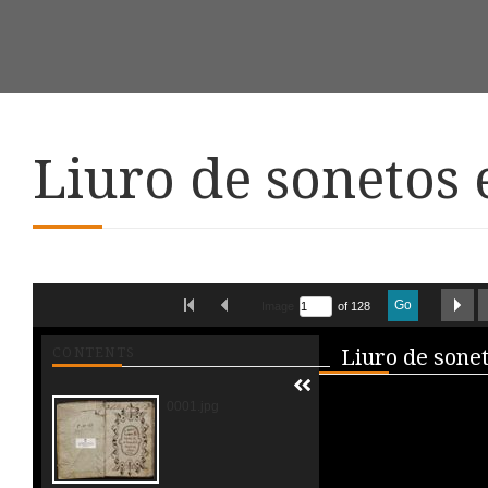
Liuro de sonetos 
Skip to downloads and alternative formats
FIRST IMAGE
PREVIOUS IMAGE
N
Go
Image
of 128
Media V
CONTENTS
0001.jpg