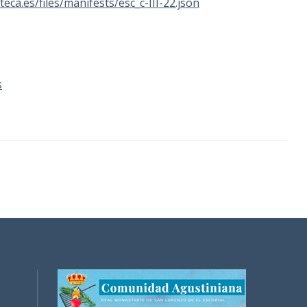
oteca.es/files/manifests/esc_c-III-22.json
s