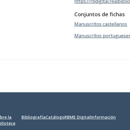
https://rbdigital.realbibli
Conjuntos de fichas
Manuscritos castellanos
Manuscritos portuguese
bre la
Bibliografía
Catálogo
RBME Digital
Información
blioteca