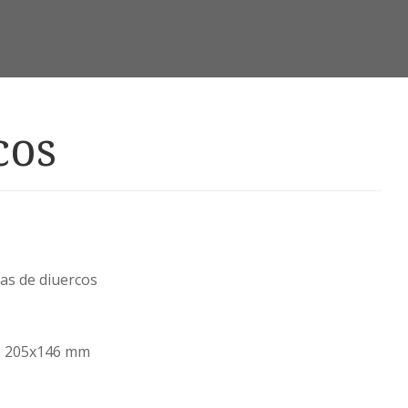
cos
as de diuercos
el ; 205x146 mm