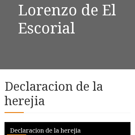
Lorenzo de El
Escorial
Declaracion de la
herejia
Skip to downloads and alternative formats
Media Viewer
Declaracion de la herejia