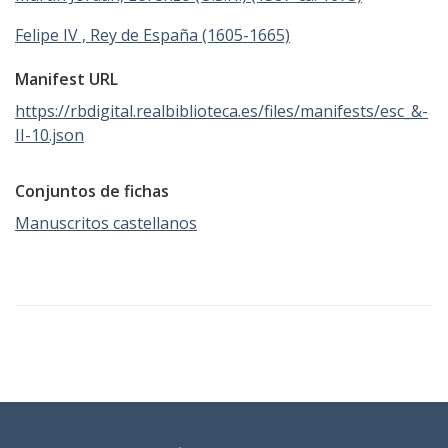
Felipe IV , Rey de España (1605-1665)
Manifest URL
https://rbdigital.realbiblioteca.es/files/manifests/esc_&-
II-10.json
Conjuntos de fichas
Manuscritos castellanos