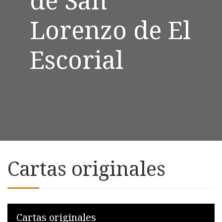
Lorenzo de El
Escorial
Cartas originales
Skip to downloads and alternative formats
Media Viewer
Cartas originales