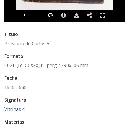
Título
Breviario de Carlos V
Formato
CCXL [i.e. CCXXX] f. : perg. ; 290x205 mm
Fecha
1515-1535
Signatura
Vitrinas 4
Materias