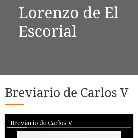
Lorenzo de El
Escorial
Breviario de Carlos V
Skip to downloads and alternative formats
Media Viewer
Breviario de Carlos V