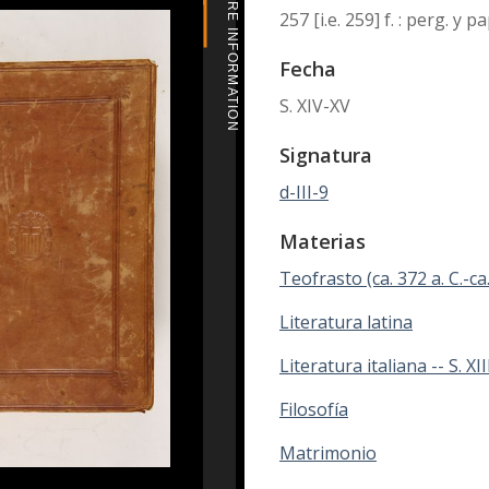
MORE INFORMATION
257 [i.e. 259] f. : perg. y
Fecha
S. XIV-XV
Signatura
d-III-9
Materias
Teofrasto (ca. 372 a. C.-ca.
Literatura latina
Literatura italiana -- S. XII
Filosofía
Matrimonio