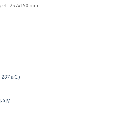
 papel ; 257x190 mm
 287 a.C.)
I-XIV