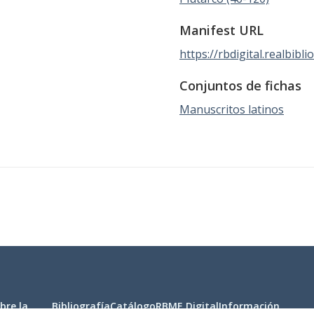
Manifest URL
https://rbdigital.realbibli
Conjuntos de fichas
Manuscritos latinos
bre la
Bibliografía
Catálogo
RBME Digital
Información