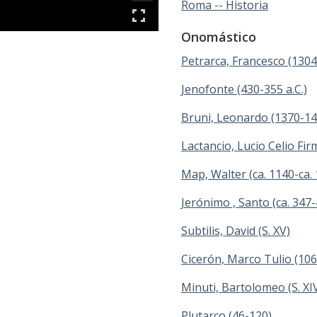
Roma -- Historia
Onomástico
Petrarca, Francesco (130
Jenofonte (430-355 a.C.)
Bruni, Leonardo (1370-14
Lactancio, Lucio Celio Fi
Map, Walter (ca. 1140-ca.
Jerónimo , Santo (ca. 347
Subtilis, David (S. XV)
Cicerón, Marco Tulio (106 a
Minuti, Bartolomeo (S. XIV
Plutarco (46-120)