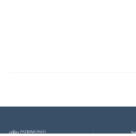
A-PORTADAR.jpg
A-PORTADAV.jpg
FOL-0001R.jpg
So