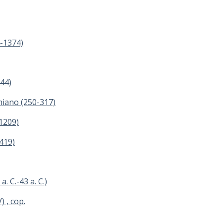
4-1374)
44)
rmiano (250-317)
 1209)
-419)
. C.-43 a. C.)
) , cop.