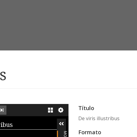
s
Título
EXT IMAGE
LAST IMAGE
GALLERY
De viris illustribus
iewer
ribus
Formato