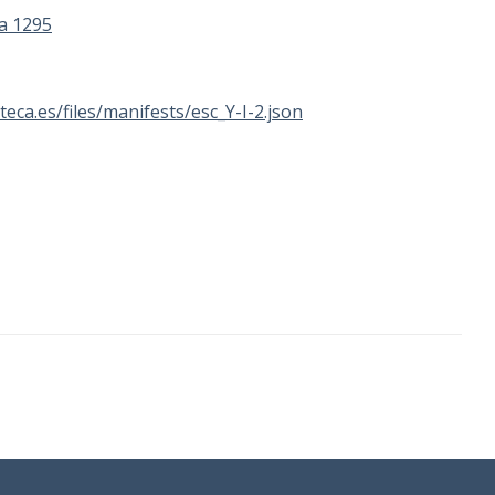
ta 1295
oteca.es/files/manifests/esc_Y-I-2.json