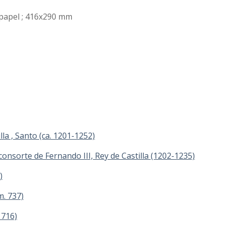
. y papel ; 416x290 mm
lla , Santo (ca. 1201-1252)
consorte de Fernando III, Rey de Castilla (1202-1235)
)
m. 737)
 716)