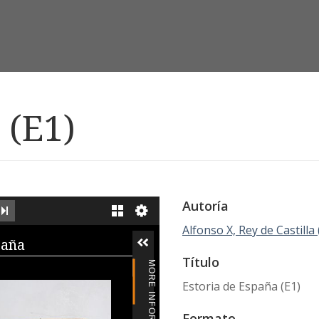
 (E1)
Autoría
EXT IMAGE
LAST IMAGE
GALLERY
Alfonso X, Rey de Castilla
iewer
paña
Título
MORE INFORMATION
Estoria de España (E1)
Formato