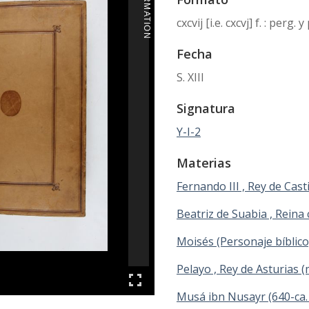
cxcvij [i.e. cxcvj] f. : perg
Fecha
S. XIII
Signatura
Y-I-2
Materias
Fernando III , Rey de Casti
Beatriz de Suabia , Reina 
Moisés (Personaje bíblico
Pelayo , Rey de Asturias (
Musá ibn Nusayr (640-ca.